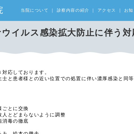
院
当院について
｜
診察内容の紹介
｜
アクセス
｜
お知
ナウイルス感染拡大防止に伴う対
き対応しております。
生士と患者様との近い位置での処置に伴い濃厚感染と同
様ごとに交換
数人とどまらないように調整
指消毒の徹底
るみ、絵本の撤去