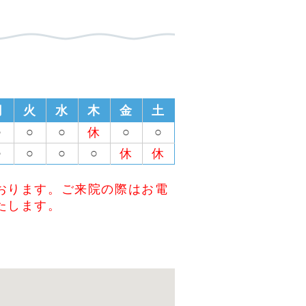
月
火
水
木
金
土
○
○
○
○
○
休
○
○
○
○
休
休
おります。ご来院の際はお電
たします。