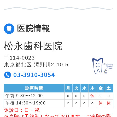
医院情報
松永歯科医院
〒114-0023
東京都北区 滝野川2-10-5
診療時間
月
火
水
木
金
土
午前 9:30〜12:00
○
○
○
休
○
○
午後 14:30〜19:00
○
○
○
○
休
休
休診日：日・祝
※当院は予約制となっております。ご来院の際