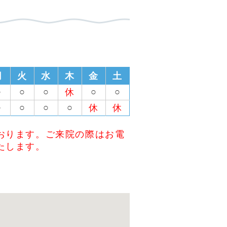
月
火
水
木
金
土
○
○
○
○
○
休
○
○
○
○
休
休
おります。ご来院の際はお電
たします。